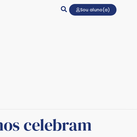
Sou aluno(a)
anos celebram