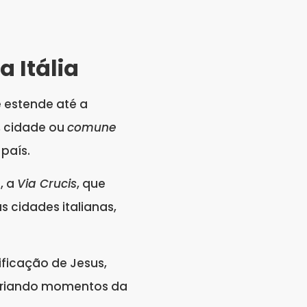
 Itália
e estende até a
o, cidade ou
comune
país.
, a
Via Crucis
, que
s cidades italianas,
ificação de Jesus,
recriando momentos da