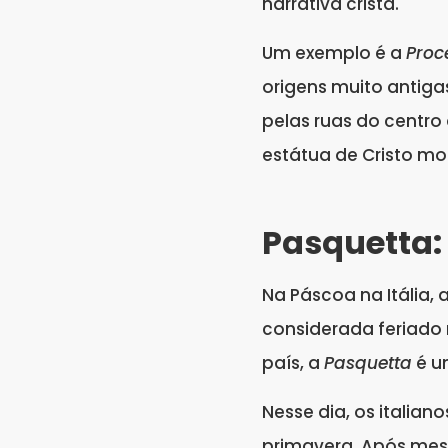
narrativa cristã.
Um exemplo é a
Proc
origens muito antigas
pelas ruas do centro
estátua de Cristo mo
Pasquetta:
Na Páscoa na Itália
considerada feriado 
país, a
Pasquetta
é u
Nesse dia, os italia
primavera. Após mese