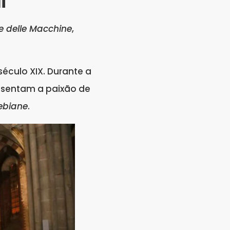
i
e delle Macchine
,
século XIX. Durante a
resentam a paixão de
sebiane
.