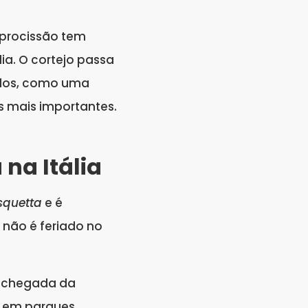
 procissão tem
lia. O cortejo passa
bolos, como uma
s mais importantes.
na Itália
squetta
e é
 não é feriado no
 a chegada da
s em parques,