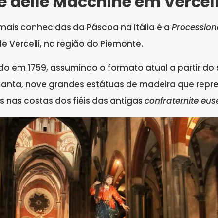
e delle Macchine em Vercell
ais conhecidas da Páscoa na Itália é a
Procession
e Vercelli, na região do Piemonte.
ido em 1759, assumindo o formato atual a partir do 
 Santa, nove grandes estátuas de madeira que rep
s nas costas dos fiéis das antigas
confraternite eu