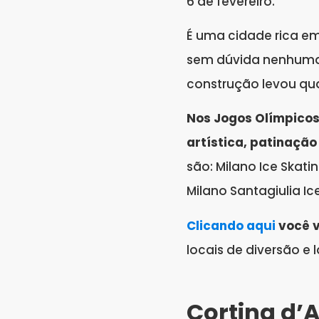
6 de fevereiro.
É uma cidade rica em 
sem dúvida nenhuma 
construção levou qua
Nos Jogos Olímpicos 
artística, patinação
são: Milano Ice Skati
Milano Santagiulia I
Clicando aqui
você v
locais de diversão e 
Cortina d’