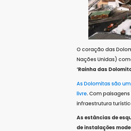
O coração das Dolom
Nações Unidas) como
‘Rainha das Dolomit
As Dolomitas são um 
livre
. Com paisagens
infraestrutura turíst
As estâncias de esqu
de instalações moder