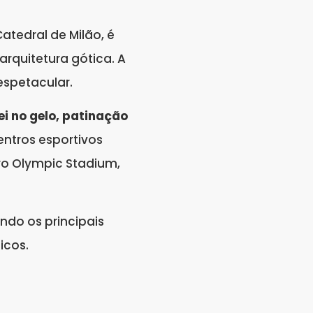
atedral de Milão, é
rquitetura gótica. A
 espetacular.
ei no gelo, patinação
centros esportivos
iro Olympic Stadium,
uindo os principais
ticos.