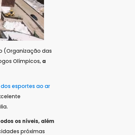
co (Organização das
ogos Olímpicos,
a
 dos esportes ao ar
xcelente
lia.
odos os níveis, além
cidades próximas